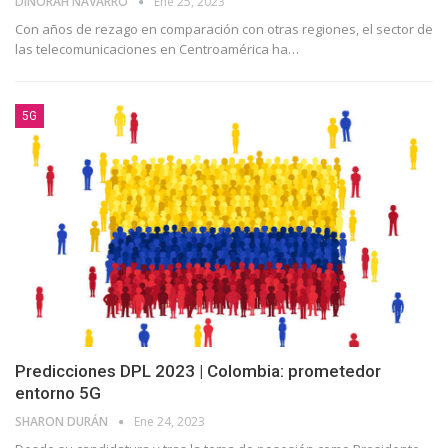
DINORAH NAVARRO
Ene 25, 2023
Con años de rezago en comparación con otras regiones, el sector de
las telecomunicaciones en Centroamérica ha
…
5G
Predicciones DPL 2023 | Colombia: prometedor
entorno 5G
SHARON DURÁN
Ene 24, 2023