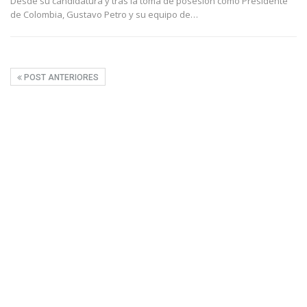
Desde su candidatura y tras la toma de posesión como Presidente
de Colombia, Gustavo Petro y su equipo de
…
POST ANTERIORES