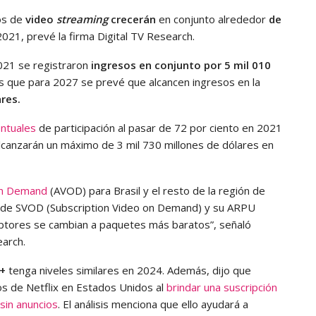
ios de
video
streaming
crecerán
en conjunto alrededor
de
021, prevé la firma Digital TV Research.
021 se registraron
ingresos en conjunto por 5 mil 010
as que para 2027 se prevé que alcancen ingresos en la
ares.
ntuales
de participación al pasar de 72 por ciento en 2021
alcanzarán un máximo de 3 mil 730 millones de dólares en
 on Demand
(AVOD) para Brasil y el resto de la región de
os de SVOD (Subscription Video on Demand) y su ARPU
ptores se cambian a paquetes más baratos”, señaló
earch.
+
tenga niveles similares en 2024. Además, dijo que
s de Netflix en Estados Unidos al
brindar una suscripción
sin anuncios
. El análisis menciona que ello ayudará a