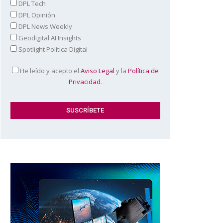
DPL Tech
DPL Opinión
DPL News Weekly
Geodigital AI Insights
Spotlight Política Digital
He leído y acepto el
Aviso Legal
y la
Política de
Privacidad
.