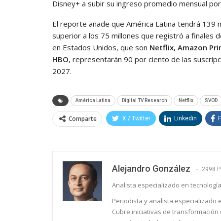
Disney+ a subir su ingreso promedio mensual por 
El reporte añade que América Latina tendrá 139 m
superior a los 75 millones que registró a finale
en Estados Unidos, que son
Netflix, Amazon Pri
HBO
, representarán 90 por ciento de las suscripc
2027.
América Latina
Digital TV Research
Netflix
SVOD
Comparte
X / Twitter
Linkedin
Alejandro González
2998 P
Analista especializado en tecnología
Periodista y analista especializado
Cubre iniciativas de transformación d