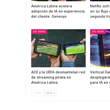
América Latina acelera
Netflix suf
adopción de IA en experiencia
en su flujo
del cliente: Genesys
segundo tr
DPL NEWS
DPL NEWS
ACE y la UEFA desmantelan red
Vertical Da
de streaming pirata en
desplegará
América Latina
para IA en 
PREV
NEXT