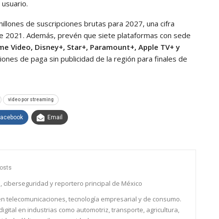
usuario.
illones de suscripciones brutas para 2027, una cifra
s de 2021. Además, prevén que siete plataformas con sede
me Video, Disney+, Star+, Paramount+, Apple TV+ y
iones de paga sin publicidad de la región para finales de
video por streaming
Facebook
Email
osts
, ciberseguridad y reportero principal de México
 en telecomunicaciones, tecnología empresarial y de consumo.
igital en industrias como automotriz, transporte, agricultura,