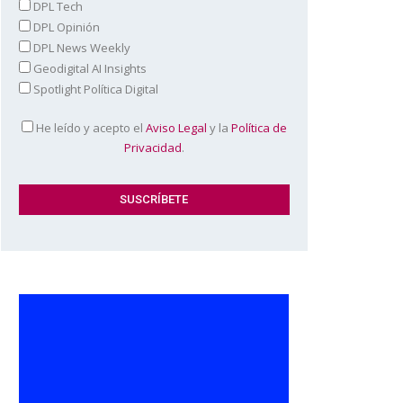
DPL Tech
DPL Opinión
DPL News Weekly
Geodigital AI Insights
Spotlight Política Digital
He leído y acepto el
Aviso Legal
y la
Política de
Privacidad
.