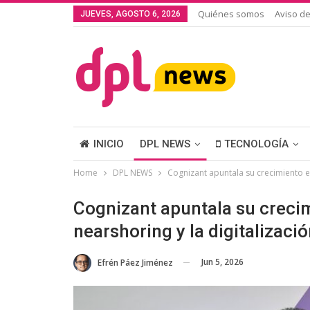
Quiénes somos
Aviso de
JUEVES, AGOSTO 6, 2026
INICIO
DPL NEWS
TECNOLOGÍA
Home
DPL NEWS
Cognizant apuntala su crecimiento e
Cognizant apuntala su creci
nearshoring y la digitalizac
Jun 5, 2026
Efrén Páez Jiménez