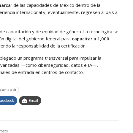
marca
” de las capacidades de México dentro de la
eriencia internacional y, eventualmente, regresen al país a
 de capacitación y de equidad de género. La tecnológica se
ón digital del gobierno federal para
capacitar a 1,000
iendo la responsabilidad de la certificación.
splegado un programa transversal para impulsar la
s avanzadas —como ciberseguridad, datos e IA—,
ionales de entrada en centros de contacto.
levante tech
Facebook
Email
Posts