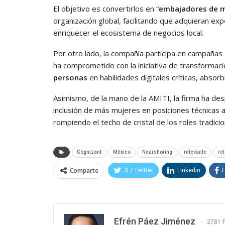
El objetivo es convertirlos en “
embajadores de 
organización global, facilitando que adquieran exp
enriquecer el ecosistema de negocios local.
Por otro lado, la compañía participa en campañas
ha comprometido con la iniciativa de transformaci
personas
en habilidades digitales críticas, absorb
Asimismo, de la mano de la AMITI, la firma ha de
inclusión de más mujeres en posiciones técnica
rompiendo el techo de cristal de los roles tradic
Cognizant
México
Nearshoring
relevante
re
Comparte
X / Twitter
Linkedin
Efrén Páez Jiménez
2781 