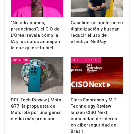
“No adivinamos,
Gasolineras aceleran su
predecimos”: el CIO de
digitalización y buscan
L’Oréal revela cómo la
reducir el uso de
IA y los datos anticipan
efectivo: NetPay
lo que quiere tu piel
DPL NEWS
CIBERSEGURIDAD
DPL Tech Review | Moto
Claro Empresas y MIT
G77: la propuesta de
Technology Review
Motorola por una gama
lanzan CISO Next,
media más premium
comunidad de líderes
en ciberseguridad de
Brasil