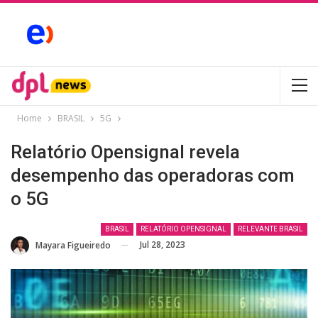
Home
BRASIL
5G
Relatório Opensignal revela
desempenho das operadoras com
o 5G
BRASIL
RELATÓRIO OPENSIGNAL
RELEVANTE BRASIL
Jul 28, 2023
⁨Mayara Figueiredo