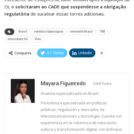
Oi, e
solicitaram ao CADE que suspendesse a obrigação
regulatória
de sucatear essas torres adicionais.
Brasil
relatório Opensignal
relevante Brasil
TIM
velocidade 5G
Vivo
Comparte
X / Twitter
Linkedin
⁨Mayara Figueiredo
2368 Posts
Analista especializada en Brasil
Periodista especializada en políticas
públicas, regulación y mercados de
telecomunicaciones y tecnología. Cuenta con
experiencia en la cobertura de educación,
cultura y transformación digital, con enfoque