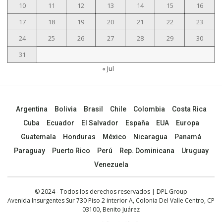
10
11
12
13
14
15
16
17
18
19
20
21
22
23
24
25
26
27
28
29
30
31
« Jul
Argentina
Bolivia
Brasil
Chile
Colombia
Costa Rica
Cuba
Ecuador
El Salvador
España
EUA
Europa
Guatemala
Honduras
México
Nicaragua
Panamá
Paraguay
Puerto Rico
Perú
Rep. Dominicana
Uruguay
Venezuela
© 2024 - Todos los derechos reservados | DPL Group
Avenida Insurgentes Sur 730 Piso 2 interior A, Colonia Del Valle Centro, CP
03100, Benito Juárez