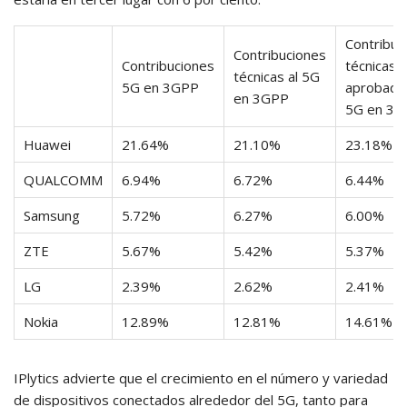
Contribuc
Contribuciones
Contribuciones
técnicas
técnicas al 5G
5G en 3GPP
aprobadas
en 3GPP
5G en 3G
Huawei
21.64%
21.10%
23.18%
QUALCOMM
6.94%
6.72%
6.44%
Samsung
5.72%
6.27%
6.00%
ZTE
5.67%
5.42%
5.37%
LG
2.39%
2.62%
2.41%
Nokia
12.89%
12.81%
14.61%
IPlytics advierte que el crecimiento en el número y variedad
de dispositivos conectados alrededor del 5G, tanto para