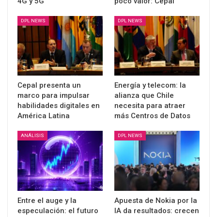
4G y 5G
poco valor: Cepal
DPL NEWS
DPL NEWS
Cepal presenta un
Energía y telecom: la
marco para impulsar
alianza que Chile
habilidades digitales en
necesita para atraer
América Latina
más Centros de Datos
ANÁLISIS
DPL NEWS
Entre el auge y la
Apuesta de Nokia por la
especulación: el futuro
IA da resultados: crecen