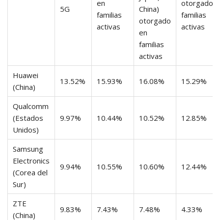
en
otorgado e
5G
China)
familias
familias
otorgado
activas
activas
en
familias
activas
Huawei
13.52%
15.93%
16.08%
15.29%
(China)
Qualcomm
(Estados
9.97%
10.44%
10.52%
12.85%
Unidos)
Samsung
Electronics
9.94%
10.55%
10.60%
12.44%
(Corea del
Sur)
ZTE
9.83%
7.43%
7.48%
4.33%
(China)