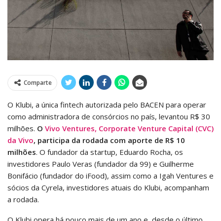
Comparte
O Klubi, a única fintech autorizada pelo BACEN para operar
como administradora de consórcios no país, levantou R$ 30
milhões.
O
Vivo Ventures, Corporate Venture Capital (CVC)
da Vivo
, participa da rodada com aporte de R$ 10
milhões
. O fundador da startup, Eduardo Rocha, os
investidores Paulo Veras (fundador da 99) e Guilherme
Bonifácio (fundador do iFood), assim como a Igah Ventures e
sócios da Cyrela, investidores atuais do Klubi, acompanham
a rodada.
O Klubi opera há pouco mais de um ano e, desde o último