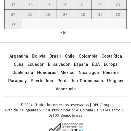
17
18
19
20
21
22
23
24
25
26
27
28
29
30
31
« Jul
Argentina
Bolivia
Brasil
Chile
Colombia
Costa Rica
Cuba
Ecuador
El Salvador
España
EUA
Europa
Guatemala
Honduras
México
Nicaragua
Panamá
Paraguay
Puerto Rico
Perú
Rep. Dominicana
Uruguay
Venezuela
© 2024 - Todos los derechos reservados | DPL Group
Avenida Insurgentes Sur 730 Piso 2 interior A, Colonia Del Valle Centro, CP
03100, Benito Juárez