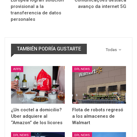
Europea logran solución
Comunicações destaca
provisional a la
avanço da internet 5G
transferencia de datos
personales
TAMBIÉN PODRÍA GUSTARTE
Todas
APPS
DPL NEWS
¿Un coctel a domicilio?
Flota de robots regresó
Uber adquiere al
a los almacenes de
“Amazon” de los licores
Walmart
DPL NEWS
DPL NEWS