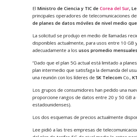
El
Ministro de Ciencia y TIC de
Corea del Sur
, L
principales operadores de telecomunicaciones del 
de planes de datos móviles de nivel medio que
La solicitud se produjo en medio de llamadas rec
disponibles actualmente, para usos entre 10 GB
adecuadamente a los
usos promedio mensuales 
“Dado que el plan 5G actual está limitado a plan
plan intermedio que satisfaga la demanda del usua
una reunión con los líderes de
SK Telecom
Co.,
K
Los grupos de consumidores han pedido una nuev
proporcione rangos de datos entre 20 y 50 GB a u
estadounidenses).
Los dos esquemas de precios actualmente disponib
Lee pidió a las tres empresas de telecomunicacio
del plan de tarifas 5G de nivel medio lo antes posi