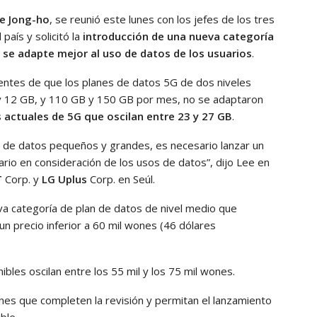
ee Jong-ho
, se reunió este lunes con los jefes de los tres
país y solicitó la
introducción de una nueva categoría
 se adapte mejor al uso de datos de los usuarios
.
ientes de que los planes de datos 5G de dos niveles
 y 12 GB, y 110 GB y 150 GB por mes, no se adaptaron
actuales de 5G que oscilan entre 23 y 27 GB
.
es de datos pequeños y grandes, es necesario lanzar un
rio en consideración de los usos de datos”, dijo Lee en
T
Corp. y
LG Uplus
Corp. en Seúl.
a categoría de plan de datos de nivel medio que
n precio inferior a 60 mil wones (46 dólares
les oscilan entre los 55 mil y los 75 mil wones.
nes que completen la revisión y permitan el lanzamiento
ble.