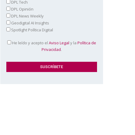
DPL Tech
DPL Opinión
DPL News Weekly
Geodigital AI Insights
Spotlight Política Digital
He leído y acepto el
Aviso Legal
y la
Política de
Privacidad
.