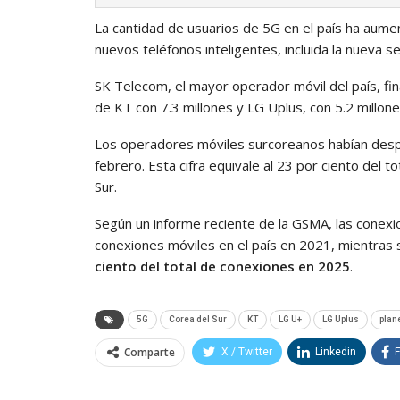
La cantidad de usuarios de 5G en el país ha aume
nuevos teléfonos inteligentes, incluida la nueva s
SK Telecom, el mayor operador móvil del país, fi
de KT con 7.3 millones y LG Uplus, con 5.2 millone
Los operadores móviles surcoreanos habían desp
febrero. Esta cifra equivale al 23 por ciento del 
Sur.
Según un informe reciente de la GSMA, las conexi
conexiones móviles en el país en 2021, mientras
ciento del total de conexiones en 2025
.
5G
Corea del Sur
KT
LG U+
LG Uplus
plan
Comparte
X / Twitter
Linkedin