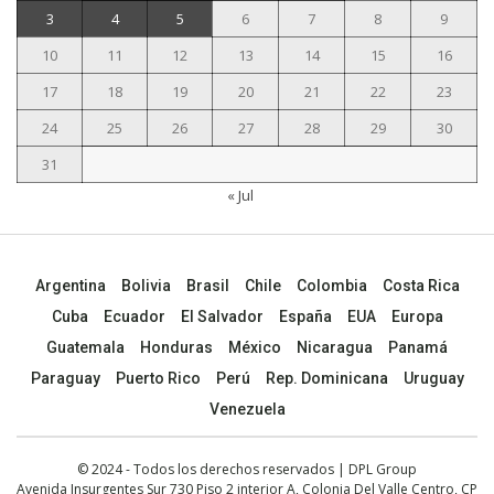
3
4
5
6
7
8
9
10
11
12
13
14
15
16
17
18
19
20
21
22
23
24
25
26
27
28
29
30
31
« Jul
Argentina
Bolivia
Brasil
Chile
Colombia
Costa Rica
Cuba
Ecuador
El Salvador
España
EUA
Europa
Guatemala
Honduras
México
Nicaragua
Panamá
Paraguay
Puerto Rico
Perú
Rep. Dominicana
Uruguay
Venezuela
© 2024 - Todos los derechos reservados | DPL Group
Avenida Insurgentes Sur 730 Piso 2 interior A, Colonia Del Valle Centro, CP