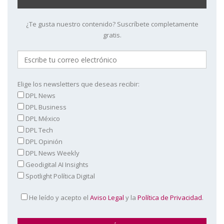
¿Te gusta nuestro contenido? Suscríbete completamente
gratis.
Elige los newsletters que deseas recibir:
DPL News
DPL Business
DPL México
DPL Tech
DPL Opinión
DPL News Weekly
Geodigital AI Insights
Spotlight Política Digital
He leído y acepto el
Aviso Legal
y la
Política de Privacidad
.