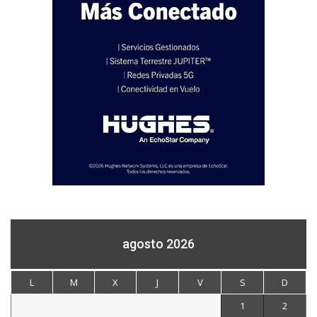
agosto 2026
L
M
X
J
V
S
D
1
2