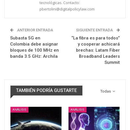
tecnológicas. Contacto:
pbertolini@digitalpolicylaw.com
ANTERIOR ENTRADA
SIGUIENTE ENTRADA
Subasta 5G en
“La fibra es para todos”
Colombia debe asignar
y cooperar achicará
bloques de 100 MHz en
brechas: Latam Fiber
banda 3.5 GHz: Archila
Broadband Leaders
Summit
TAMBIÉN PODRÍA GUSTARTE
Todas
ANÁLISIS
ANÁLISIS