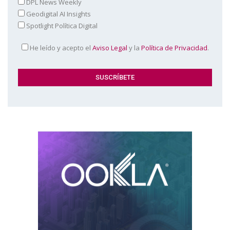
DPL News Weekly
Geodigital AI Insights
Spotlight Política Digital
He leído y acepto el
Aviso Legal
y la
Política de Privacidad
.