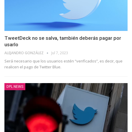
TweetDeck no se salva, también deberás pagar por
usarlo
ALEJANDRO GONZÁLEZ
Jul 7, 2023
Será necesario que los usuarios estén “verificados”, es decir, que
realicen el pago de Twitter Blue.
DPL NEWS