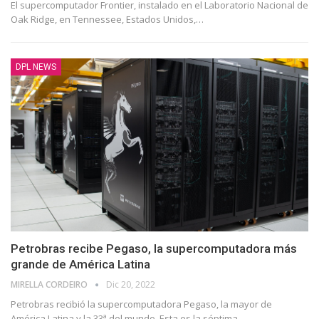
El supercomputador Frontier, instalado en el Laboratorio Nacional de
Oak Ridge, en Tennessee, Estados Unidos,
…
DPL NEWS
Petrobras recibe Pegaso, la supercomputadora más
grande de América Latina
MIRELLA CORDEIRO
Dic 20, 2022
Petrobras recibió la supercomputadora Pegaso, la mayor de
América Latina y la 33ª del mundo. Esta es la séptima
…