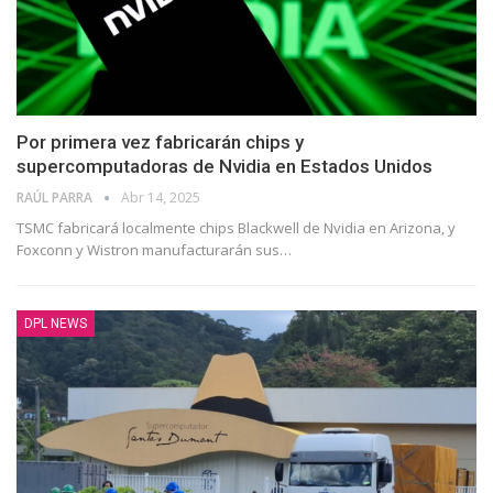
Por primera vez fabricarán chips y
supercomputadoras de Nvidia en Estados Unidos
RAÚL PARRA
Abr 14, 2025
TSMC fabricará localmente chips Blackwell de Nvidia en Arizona, y
Foxconn y Wistron manufacturarán sus…
DPL NEWS