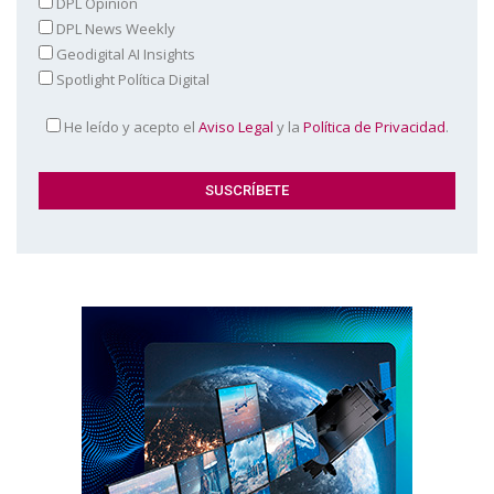
DPL Opinión
DPL News Weekly
Geodigital AI Insights
Spotlight Política Digital
He leído y acepto el
Aviso Legal
y la
Política de Privacidad
.