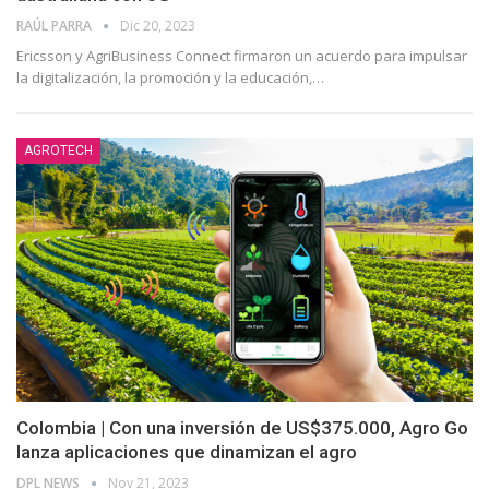
RAÚL PARRA
Dic 20, 2023
Ericsson y AgriBusiness Connect firmaron un acuerdo para impulsar
la digitalización, la promoción y la educación,…
AGROTECH
Colombia | Con una inversión de US$375.000, Agro Go
lanza aplicaciones que dinamizan el agro
DPL NEWS
Nov 21, 2023