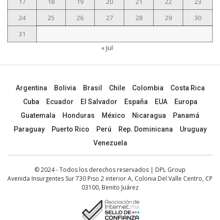
17
18
19
20
21
22
23
24
25
26
27
28
29
30
31
« Jul
Argentina
Bolivia
Brasil
Chile
Colombia
Costa Rica
Cuba
Ecuador
El Salvador
España
EUA
Europa
Guatemala
Honduras
México
Nicaragua
Panamá
Paraguay
Puerto Rico
Perú
Rep. Dominicana
Uruguay
Venezuela
© 2024 - Todos los derechos reservados | DPL Group
Avenida Insurgentes Sur 730 Piso 2 interior A, Colonia Del Valle Centro, CP
03100, Benito Juárez