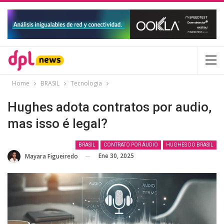
Home
BRASIL
Tecnologia
Hughes adota contratos por audio,
mas isso é legal?
BRASIL
CONTRATO POR ÁUDIO
HUGHES DO BRASIL
Ene 30, 2025
⁨Mayara Figueiredo