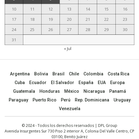
10
11
12
13
14
15
16
17
18
19
20
21
22
23
24
25
26
27
28
29
30
31
« Jul
Argentina
Bolivia
Brasil
Chile
Colombia
Costa Rica
Cuba
Ecuador
El Salvador
España
EUA
Europa
Guatemala
Honduras
México
Nicaragua
Panamá
Paraguay
Puerto Rico
Perú
Rep. Dominicana
Uruguay
Venezuela
© 2024 - Todos los derechos reservados | DPL Group
Avenida Insurgentes Sur 730 Piso 2 interior A, Colonia Del Valle Centro, CP
03100, Benito Juárez