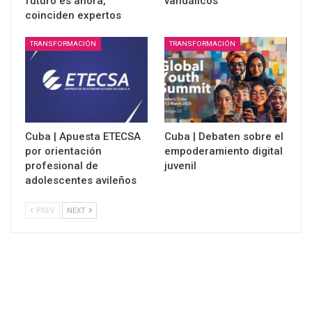
futuro es ahora,
vandálicos
coinciden expertos
TRANSFORMACIÓN
TRANSFORMACIÓN
Cuba | Apuesta ETECSA
Cuba | Debaten sobre el
por orientación
empoderamiento digital
profesional de
juvenil
adolescentes avileños
PREV
NEXT