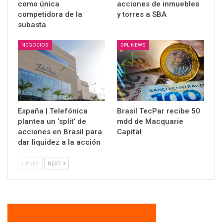
como única
acciones de inmuebles
competidora de la
y torres a SBA
subasta
NEGOCIOS
DPL NEWS
España | Telefónica
Brasil TecPar recibe 50
plantea un ‘split’ de
mdd de Macquarie
acciones en Brasil para
Capital
dar liquidez a la acción
PREV
NEXT