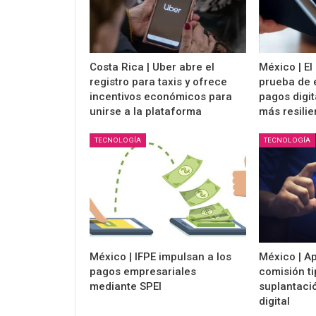
Costa Rica | Uber abre el
México | El
registro para taxis y ofrece
prueba de e
incentivos económicos para
pagos digit
unirse a la plataforma
más resilie
TECNOLOGÍA
TECNOLOGÍA
México | IFPE impulsan a los
México | A
pagos empresariales
comisión tip
mediante SPEI
suplantaci
digital