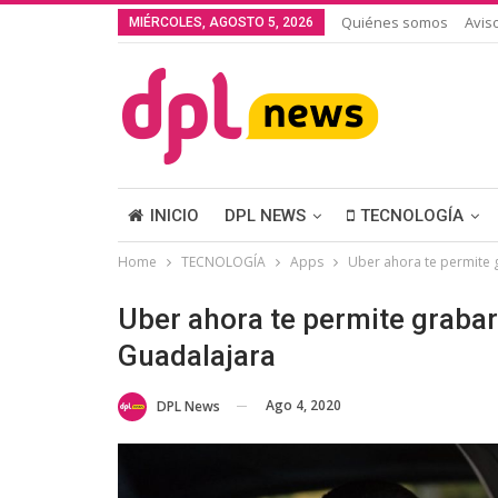
Quiénes somos
Avis
MIÉRCOLES, AGOSTO 5, 2026
INICIO
DPL NEWS
TECNOLOGÍA
Home
TECNOLOGÍA
Apps
Uber ahora te permite 
Uber ahora te permite grabar
Guadalajara
Ago 4, 2020
DPL News