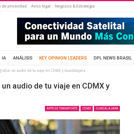
o de privacidad
Aviso legal
Negocios & Estrategia
IA
ANÁLISIS
KEY OPINION LEADERS
DPL NEWS BRASIL
grabar un audio de tu viaje en CDMX y Guadalajara
 un audio de tu viaje en CDMX y
APPS DE TRANSPORTE
CDMX
GUADALAJARA