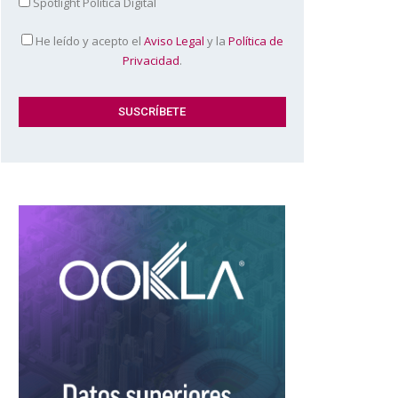
Spotlight Política Digital
He leído y acepto el
Aviso Legal
y la
Política de
Privacidad
.