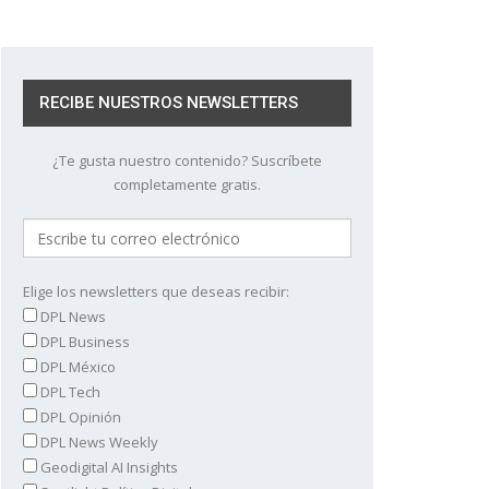
RECIBE NUESTROS NEWSLETTERS
¿Te gusta nuestro contenido? Suscríbete
completamente gratis.
Elige los newsletters que deseas recibir:
DPL News
DPL Business
DPL México
DPL Tech
DPL Opinión
DPL News Weekly
Geodigital AI Insights