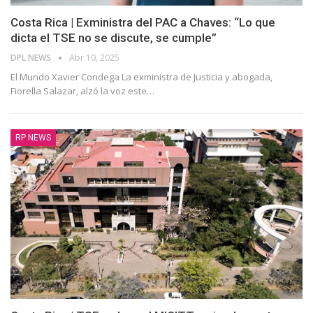
Costa Rica | Exministra del PAC a Chaves: “Lo que
dicta el TSE no se discute, se cumple”
DPL NEWS
Abr 10, 2025
El Mundo Xavier Condega La exministra de Justicia y abogada,
Fiorella Salazar, alzó la voz este
…
RP NEWS