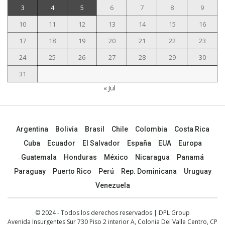
3
4
5
6
7
8
9
10
11
12
13
14
15
16
17
18
19
20
21
22
23
24
25
26
27
28
29
30
31
« Jul
Argentina
Bolivia
Brasil
Chile
Colombia
Costa Rica
Cuba
Ecuador
El Salvador
España
EUA
Europa
Guatemala
Honduras
México
Nicaragua
Panamá
Paraguay
Puerto Rico
Perú
Rep. Dominicana
Uruguay
Venezuela
© 2024 - Todos los derechos reservados | DPL Group
Avenida Insurgentes Sur 730 Piso 2 interior A, Colonia Del Valle Centro, CP