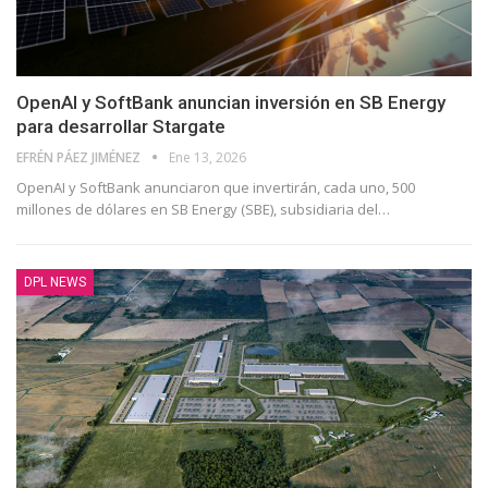
OpenAI y SoftBank anuncian inversión en SB Energy
para desarrollar Stargate
EFRÉN PÁEZ JIMÉNEZ
Ene 13, 2026
OpenAI y SoftBank anunciaron que invertirán, cada uno, 500
millones de dólares en SB Energy (SBE), subsidiaria del
…
DPL NEWS