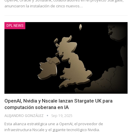
OpenAI, Oracle y SoftBank, colaboradores en el proyecto Stargate,
anunciaron la instalación de cinco nuevos
…
DPL NEWS
OpenAI, Nvidia y Nscale lanzan Stargate UK para
computación soberana en IA
ALEJANDRO GONZÁLEZ
Sep 19, 2025
Esta alianza estratégica une a OpenAI, el proveedor de
infraestructura Nscale y el gigante tecnológico Nvidia.