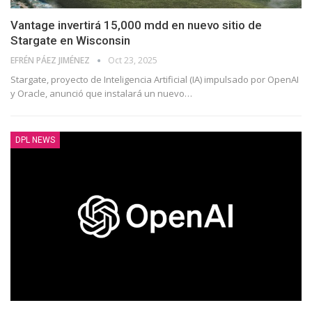
Vantage invertirá 15,000 mdd en nuevo sitio de
Stargate en Wisconsin
EFRÉN PÁEZ JIMÉNEZ
Oct 23, 2025
Stargate, proyecto de Inteligencia Artificial (IA) impulsado por OpenAI
y Oracle, anunció que instalará un nuevo
…
DPL NEWS