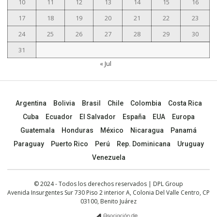
10
11
12
13
14
15
16
17
18
19
20
21
22
23
24
25
26
27
28
29
30
31
« Jul
Argentina
Bolivia
Brasil
Chile
Colombia
Costa Rica
Cuba
Ecuador
El Salvador
España
EUA
Europa
Guatemala
Honduras
México
Nicaragua
Panamá
Paraguay
Puerto Rico
Perú
Rep. Dominicana
Uruguay
Venezuela
© 2024 - Todos los derechos reservados | DPL Group
Avenida Insurgentes Sur 730 Piso 2 interior A, Colonia Del Valle Centro, CP
03100, Benito Juárez