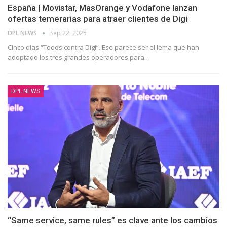
España | Movistar, MasOrange y Vodafone lanzan
ofertas temerarias para atraer clientes de Digi
DPL NEWS
Sep 22, 2025
Cinco días “Todos contra Digi”. Ese parece ser el lema que han
adoptado los tres grandes operadores para
…
DPL NEWS
“Same service, same rules” es clave ante los cambios