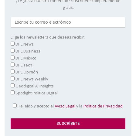
¿Te gusta nuestro contenido? Suscríbete completamente
gratis.
Elige los newsletters que deseas recibir:
DPL News
DPL Business
DPL México
DPL Tech
DPL Opinión
DPL News Weekly
Geodigital AI Insights
Spotlight Política Digital
He leído y acepto el
Aviso Legal
y la
Política de Privacidad
.