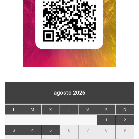
agosto 2026
L
M
X
J
V
S
D
1
2
3
4
5
6
7
8
9