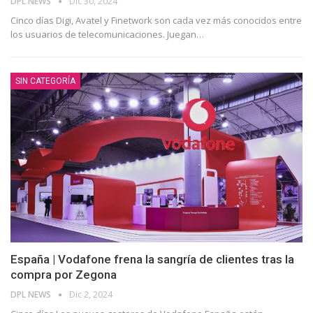
DPL NEWS
Dic 30, 2024
Cinco días Digi, Avatel y Finetwork son cada vez más conocidos entre
los usuarios de telecomunicaciones. Juegan
…
SIN CATEGORÍA
España | Vodafone frena la sangría de clientes tras la
compra por Zegona
DPL NEWS
Dic 2, 2024