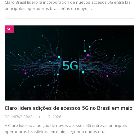
Claro Brasil lideró la incorporación de nuevos accesos 5G entre las
principales operadoras brasileñas en mayo,
…
5G
Claro lidera adições de acessos 5G no Brasil em maio
DPL NEWS BRASIL
Jul 7, 2026
A Claro liderou a adição de novos acessos 5G entre as principais
operadoras brasileiras em maio, segundo dados da
…