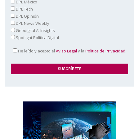
DPL México
DPL Tech
DPL Opinión
DPL News Weekly
Geodigital AI Insights
Spotlight Política Digital
He leído y acepto el
Aviso Legal
y la
Política de Privacidad
.