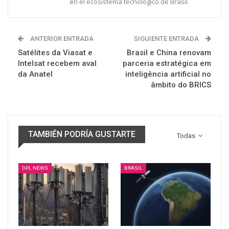
en el ecosistema tecnológico de Brasil.
ANTERIOR ENTRADA
SIGUIENTE ENTRADA
Satélites da Viasat e
Brasil e China renovam
Intelsat recebem aval
parceria estratégica em
da Anatel
inteligência artificial no
âmbito do BRICS
TAMBIÉN PODRÍA GUSTARTE
Todas
DPL NEWS
BRASIL