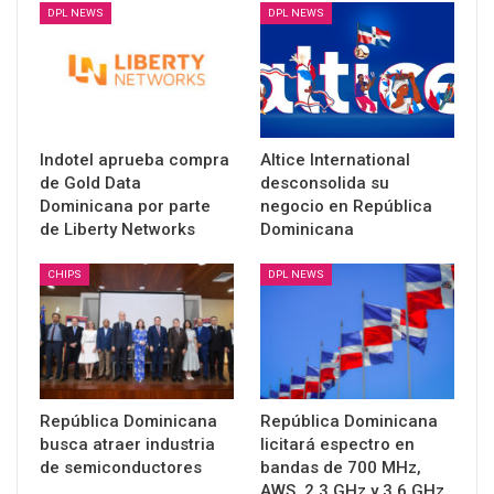
DPL NEWS
DPL NEWS
Indotel aprueba compra
Altice International
de Gold Data
desconsolida su
Dominicana por parte
negocio en República
de Liberty Networks
Dominicana
CHIPS
DPL NEWS
República Dominicana
República Dominicana
busca atraer industria
licitará espectro en
de semiconductores
bandas de 700 MHz,
AWS, 2.3 GHz y 3.6 GHz