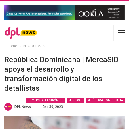
Home
NEGOCIOS
República Dominicana | MercaSID
apoya el desarrollo y
transformación digital de los
detallistas
COMERCIO ELECTRÓNICO
MERCASID
REPÚBLICA DOMINICANA
Ene 30, 2023
DPL News