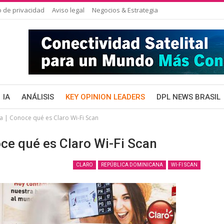
o de privacidad
Aviso legal
Negocios & Estrategia
IA
ANÁLISIS
KEY OPINION LEADERS
DPL NEWS BRASIL
 | Conoce qué es Claro Wi-Fi Scan
ce qué es Claro Wi-Fi Scan
CLARO
REPÚBLICA DOMINICANA
WI-FI SCAN