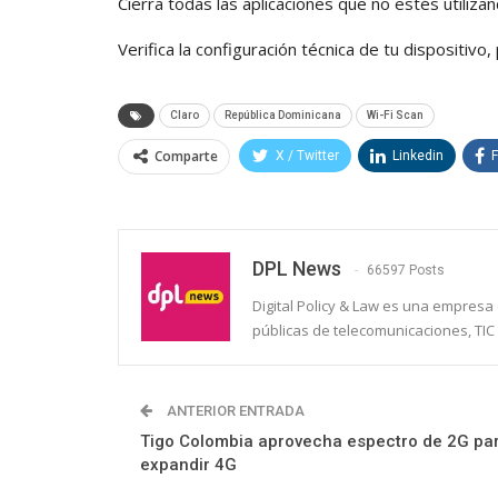
Cierra todas las aplicaciones que no estés utili
Verifica la configuración técnica de tu dispositivo
Claro
República Dominicana
Wi-Fi Scan
Comparte
X / Twitter
Linkedin
DPL News
66597 Posts
Digital Policy & Law es una empresa e
públicas de telecomunicaciones, TIC 
ANTERIOR ENTRADA
Tigo Colombia aprovecha espectro de 2G pa
expandir 4G