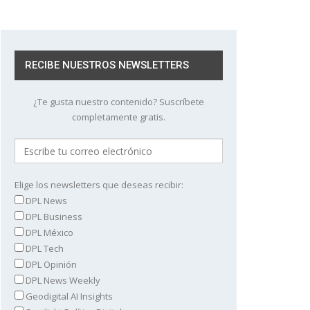
RECIBE NUESTROS NEWSLETTERS
¿Te gusta nuestro contenido? Suscríbete
completamente gratis.
Elige los newsletters que deseas recibir:
DPL News
DPL Business
DPL México
DPL Tech
DPL Opinión
DPL News Weekly
Geodigital AI Insights