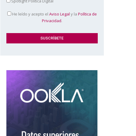
Spotlight Política Digital
He leído y acepto el
Aviso Legal
y la
Política de
Privacidad
.