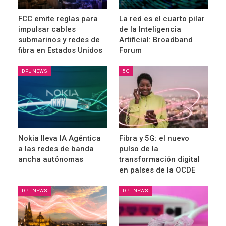
FCC emite reglas para
La red es el cuarto pilar
impulsar cables
de la Inteligencia
submarinos y redes de
Artificial: Broadband
fibra en Estados Unidos
Forum
DPL NEWS
5G
Nokia lleva IA Agéntica
Fibra y 5G: el nuevo
a las redes de banda
pulso de la
ancha autónomas
transformación digital
en países de la OCDE
DPL NEWS
DPL NEWS