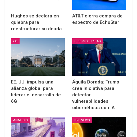
Hughes se declara en
AT&T cierra compra de
quiebra para
espectro de EchoStar
reestructurar su deuda
6G
CIBERSEGURIDAD
EE. UU. impulsa una
Águila Dorada: Trump
alianza global para
crea iniciativa para
liderar el desarrollo de
detectar
6G
vulnerabilidades
cibernéticas con IA
ANÁLISIS
DPL NEWS