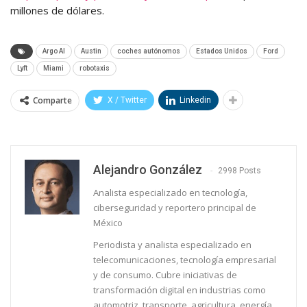
millones de dólares.
Argo AI
Austin
coches autónomos
Estados Unidos
Ford
Lyft
Miami
robotaxis
Comparte
X / Twitter
Linkedin
Alejandro González
2998 Posts
Analista especializado en tecnología,
ciberseguridad y reportero principal de
México
Periodista y analista especializado en
telecomunicaciones, tecnología empresarial
y de consumo. Cubre iniciativas de
transformación digital en industrias como
automotriz, transporte, agricultura, energía,