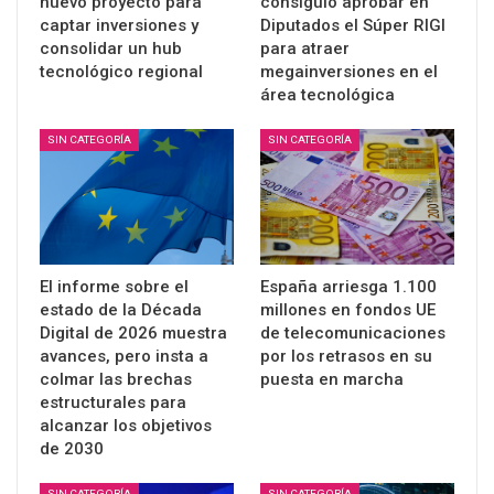
nuevo proyecto para
consiguió aprobar en
captar inversiones y
Diputados el Súper RIGI
consolidar un hub
para atraer
tecnológico regional
megainversiones en el
área tecnológica
SIN CATEGORÍA
SIN CATEGORÍA
El informe sobre el
España arriesga 1.100
estado de la Década
millones en fondos UE
Digital de 2026 muestra
de telecomunicaciones
avances, pero insta a
por los retrasos en su
colmar las brechas
puesta en marcha
estructurales para
alcanzar los objetivos
de 2030
SIN CATEGORÍA
SIN CATEGORÍA