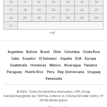
10
11
12
13
14
15
16
17
18
19
20
21
22
23
24
25
26
27
28
29
30
31
« Jul
Argentina
Bolivia
Brasil
Chile
Colombia
Costa Rica
Cuba
Ecuador
El Salvador
España
EUA
Europa
Guatemala
Honduras
México
Nicaragua
Panamá
Paraguay
Puerto Rico
Perú
Rep. Dominicana
Uruguay
Venezuela
© 2024 - Todos los derechos reservados | DPL Group
Avenida Insurgentes Sur 730 Piso 2 interior A, Colonia Del Valle Centro, CP
03100, Benito Juárez