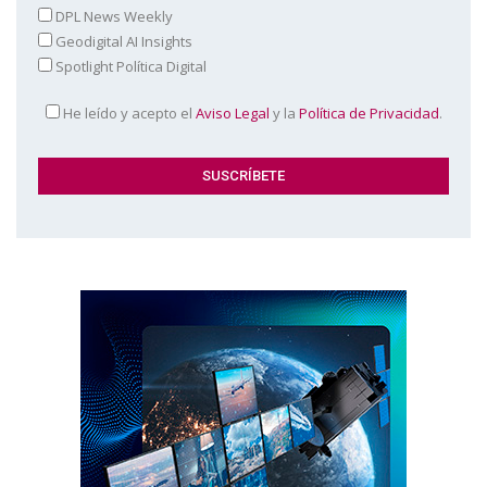
DPL News Weekly
Geodigital AI Insights
Spotlight Política Digital
He leído y acepto el
Aviso Legal
y la
Política de Privacidad
.