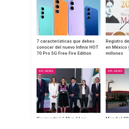
7 características que debes
Registro de
conocer del nuevo Infinix HOT
en México 
70 Pro 5G Free Fire Edition
millones
DPL NEWS
DPL NEWS
Kia invertirá 649 mdd en
Mundial 202
México para fabricar su
Internet mó