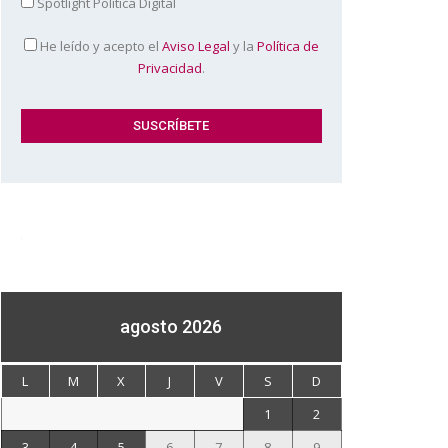
Spotlight Política Digital
He leído y acepto el
Aviso Legal
y la
Política de
Privacidad
.
agosto 2026
L
M
X
J
V
S
D
1
2
3
4
5
6
7
8
9