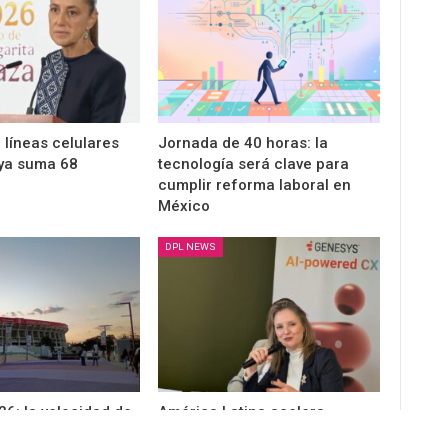
 líneas celulares
Jornada de 40 horas: la
ya suma 68
tecnología será clave para
cumplir reforma laboral en
México
DPL NEWS
6: la velocidad de
América Latina acelera
vil creció 3 veces
adopción de IA en experiencia