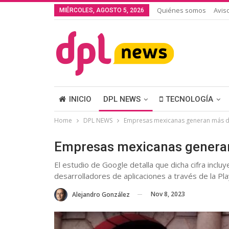
Quiénes somos
Avis
MIÉRCOLES, AGOSTO 5, 2026
INICIO
DPL NEWS
TECNOLOGÍA
Home
DPL NEWS
Empresas mexicanas generan más d
Empresas mexicanas genera
El estudio de Google detalla que dicha cifra inclu
desarrolladores de aplicaciones a través de la Pla
Nov 8, 2023
Alejandro González