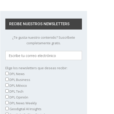
RECIBE NUESTROS NEWSLETTERS
¿Te gusta nuestro contenido? Suscríbete
completamente gratis.
Elige los newsletters que deseas recibir:
DPL News
DPL Business
DPL México
DPL Tech
DPL Opinión
DPL News Weekly
Geodigital AI Insights