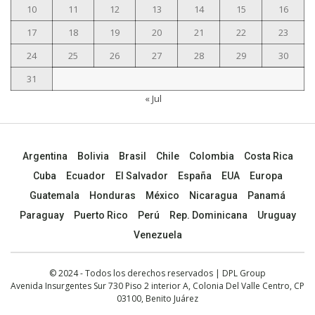
10
11
12
13
14
15
16
17
18
19
20
21
22
23
24
25
26
27
28
29
30
31
« Jul
Argentina
Bolivia
Brasil
Chile
Colombia
Costa Rica
Cuba
Ecuador
El Salvador
España
EUA
Europa
Guatemala
Honduras
México
Nicaragua
Panamá
Paraguay
Puerto Rico
Perú
Rep. Dominicana
Uruguay
Venezuela
© 2024 - Todos los derechos reservados | DPL Group
Avenida Insurgentes Sur 730 Piso 2 interior A, Colonia Del Valle Centro, CP
03100, Benito Juárez