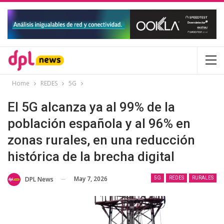
Home
REDES
5G
El 5G alcanza ya al 99% de la
población española y al 96% en
zonas rurales, en una reducción
histórica de la brecha digital
May 7, 2026
DPL News
5G
REDES
RURALES