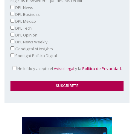
Elige los newsletters que deseas recibir:
DPL News
DPL Business
DPL México
DPL Tech
DPL Opinión
DPL News Weekly
Geodigital AI Insights
Spotlight Política Digital
He leído y acepto el
Aviso Legal
y la
Política de Privacidad
.