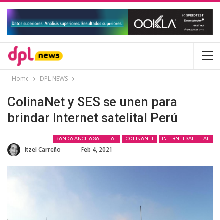
Home
DPL NEWS
ColinaNet y SES se unen para
brindar Internet satelital Perú
BANDA ANCHA SATELITAL
COLINANET
INTERNET SATELITAL
Feb 4, 2021
Itzel Carreño