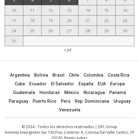
3
4
5
6
7
8
9
10
11
12
13
14
15
16
17
18
19
20
21
22
23
24
25
26
27
28
29
30
31
« Jul
Argentina
Bolivia
Brasil
Chile
Colombia
Costa Rica
Cuba
Ecuador
El Salvador
España
EUA
Europa
Guatemala
Honduras
México
Nicaragua
Panamá
Paraguay
Puerto Rico
Perú
Rep. Dominicana
Uruguay
Venezuela
© 2024 - Todos los derechos reservados | DPL Group
Avenida Insurgentes Sur 730 Piso 2 interior A, Colonia Del Valle Centro, CP
03100, Benito Juárez