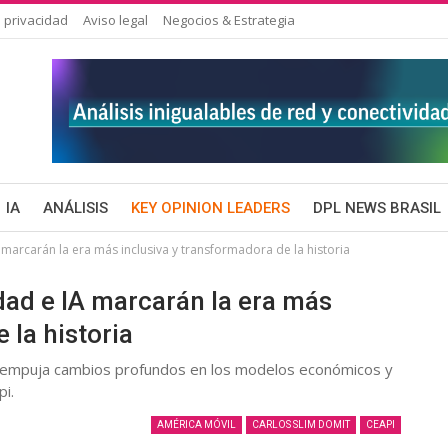
 privacidad
Aviso legal
Negocios & Estrategia
IA
ANÁLISIS
KEY OPINION LEADERS
DPL NEWS BRASIL
 marcarán la era más inclusiva y transformadora de la historia
dad e IA marcarán la era más
 la historia
 IA, empuja cambios profundos en los modelos económicos y
pi.
AMÉRICA MÓVIL
CARLOS SLIM DOMIT
CEAPI