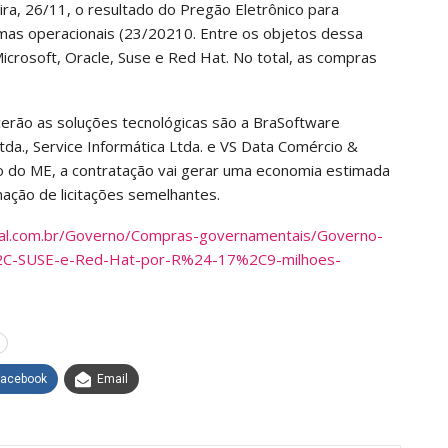
ira, 26/11, o resultado do Pregão Eletrônico para
mas operacionais (23/20210. Entre os objetos dessa
icrosoft, Oracle, Suse e Red Hat. No total, as compras
rão as soluções tecnológicas são a BraSoftware
tda., Service Informática Ltda. e VS Data Comércio &
ão do ME, a contratação vai gerar uma economia estimada
nação de licitações semelhantes.
ital.com.br/Governo/Compras-governamentais/Governo-
2C-SUSE-e-Red-Hat-por-R%24-17%2C9-milhoes-
Facebook
Email