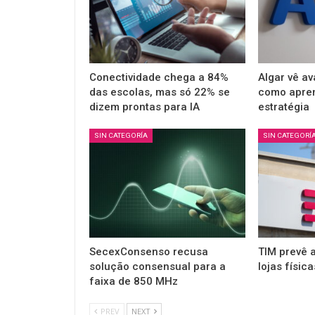
Conectividade chega a 84%
Algar vê a
das escolas, mas só 22% se
como apren
dizem prontas para IA
estratégia
SIN CATEGORÍA
SIN CATEGORÍ
SecexConsenso recusa
TIM prevê a
solução consensual para a
lojas físic
faixa de 850 MHz
PREV
NEXT