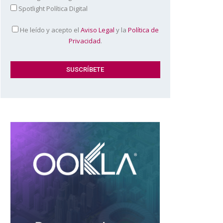
Spotlight Política Digital
He leído y acepto el
Aviso Legal
y la
Política de
Privacidad
.