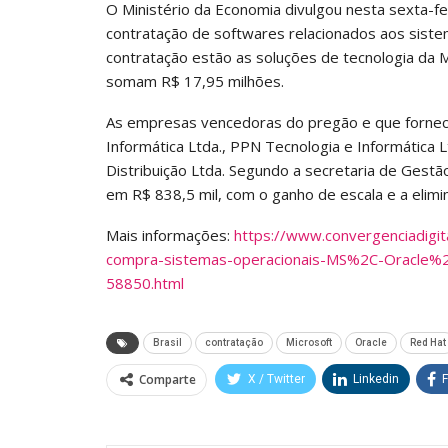
O Ministério da Economia divulgou nesta sexta-fe
contratação de softwares relacionados aos siste
contratação estão as soluções de tecnologia da M
somam R$ 17,95 milhões.
As empresas vencedoras do pregão e que fornece
Informática Ltda., PPN Tecnologia e Informática L
Distribuição Ltda. Segundo a secretaria de Gest
em R$ 838,5 mil, com o ganho de escala e a elimi
Mais informações:
https://www.convergenciadig
compra-sistemas-operacionais-MS%2C-Oracle%
58850.html
Brasil
contratação
Microsoft
Oracle
Red Hat
Comparte
X / Twitter
Linkedin