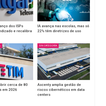
vanço dos ISPs
IA avança nas escolas, mas só
dizado e recalibra
22% têm diretrizes de uso
A
SIN CATEGORÍA
brir cerca de 80
Ascenty amplia gestão de
as em 2026
riscos cibernéticos em data
centers