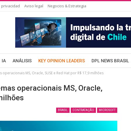
 privacidad
Aviso legal
Negocios & Estrategia
IA
ANÁLISIS
KEY OPINION LEADERS
DPL NEWS BRASIL
 operacionais MS, Oracle, SUSE e Red Hat por R$ 17,9 milhões
emas operacionais MS, Oracle,
milhões
BRASIL
CONTRATAÇÃO
MICROSOFT