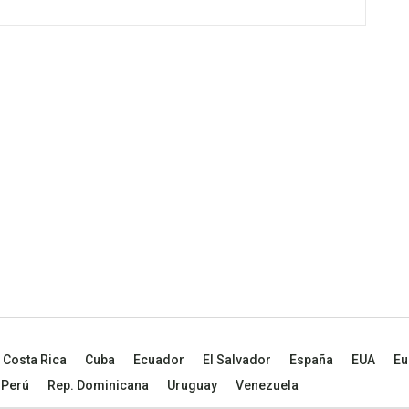
Costa Rica
Cuba
Ecuador
El Salvador
España
EUA
Eu
Perú
Rep. Dominicana
Uruguay
Venezuela