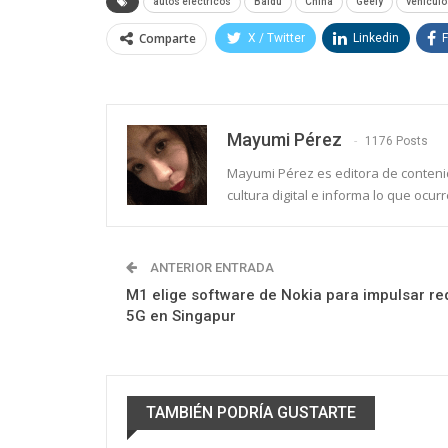
autos eléctricos
Baidu
China
Geely
vehículo
Comparte
X / Twitter
Linkedin
Mayumi Pérez
1176 Posts
Mayumi Pérez es editora de conteni
cultura digital e informa lo que ocur
ANTERIOR ENTRADA
M1 elige software de Nokia para impulsar re
5G en Singapur
TAMBIÉN PODRÍA GUSTARTE