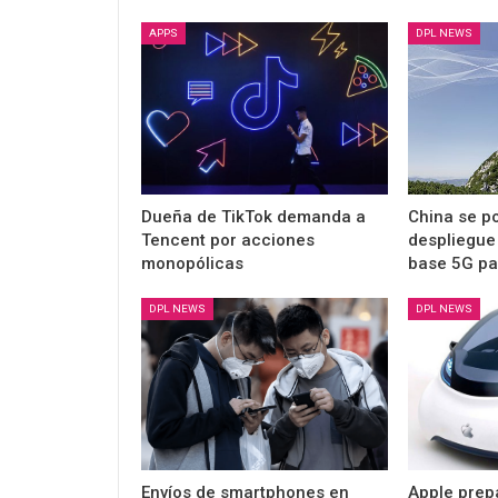
APPS
DPL NEWS
Dueña de TikTok demanda a
China se p
Tencent por acciones
despliegue
monopólicas
base 5G pa
DPL NEWS
DPL NEWS
Envíos de smartphones en
Apple prep