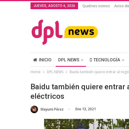
Quiénes somos
Aviso de
JUEVES, AGOSTO 6, 2026
INICIO
DPL NEWS
TECNOLOGÍA
Home
DPL NEWS
Baidu también quiere entrar al negoc
Baidu también quiere entrar 
eléctricos
Ene 13, 2021
Mayumi Pérez