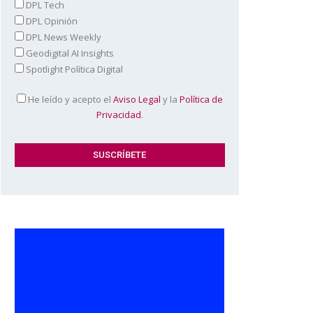
DPL Tech
DPL Opinión
DPL News Weekly
Geodigital AI Insights
Spotlight Política Digital
He leído y acepto el
Aviso Legal
y la
Política de
Privacidad
.