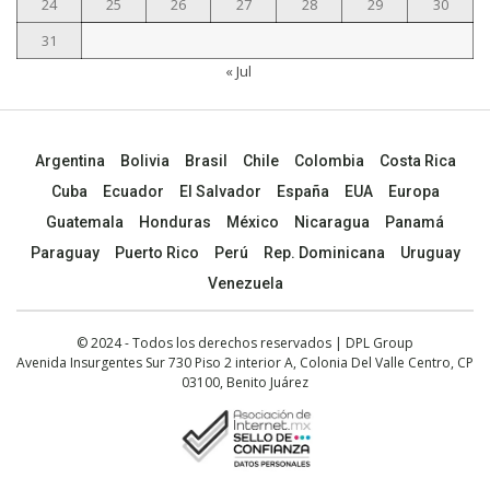
24
25
26
27
28
29
30
31
« Jul
Argentina
Bolivia
Brasil
Chile
Colombia
Costa Rica
Cuba
Ecuador
El Salvador
España
EUA
Europa
Guatemala
Honduras
México
Nicaragua
Panamá
Paraguay
Puerto Rico
Perú
Rep. Dominicana
Uruguay
Venezuela
© 2024 - Todos los derechos reservados | DPL Group
Avenida Insurgentes Sur 730 Piso 2 interior A, Colonia Del Valle Centro, CP
03100, Benito Juárez