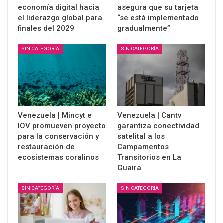
economía digital hacia
asegura que su tarjeta
el liderazgo global para
“se está implementado
finales del 2029
gradualmente”
SIN CATEGORÍA
SIN CATEGORÍA
Venezuela | Mincyt e
Venezuela | Cantv
IOV promueven proyecto
garantiza conectividad
para la conservación y
satelital a los
restauración de
Campamentos
ecosistemas coralinos
Transitorios en La
Guaira
SIN CATEGORÍA
SIN CATEGORÍA