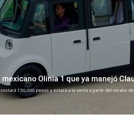
ico mexicano Olinia 1 que ya manejó Cl
1 costará 150,000 pesos y estará a la venta a partir del verano d