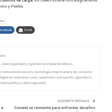
0 puntos de carga
, los cuales estarán estratégicamente
xico y Puebla.
rico
Facebook
Email
osts
, ciberseguridad y reportero principal de México
 en telecomunicaciones, tecnología empresarial y de consumo.
igital en industrias como automotriz, transporte, agricultura,
ridad pública y ciberseguridad.
SIGUIENTE ENTRADA
 a
Conatel se reinventa para enfrentar desafíos