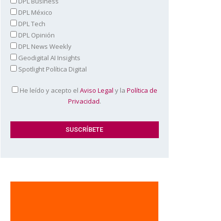
DPL Business
DPL México
DPL Tech
DPL Opinión
DPL News Weekly
Geodigital AI Insights
Spotlight Política Digital
He leído y acepto el
Aviso Legal
y la
Política de
Privacidad
.