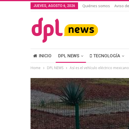
Quiénes somos
Aviso de
JUEVES, AGOSTO 6, 2026
INICIO
DPL NEWS
TECNOLOGÍA
Home
DPL NEWS
Así es el vehículo eléctrico mexica