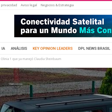
 privacidad
Aviso legal
Negocios & Estrategia
IA
ANÁLISIS
KEY OPINION LEADERS
DPL NEWS BRASIL
no Olinia 1 que ya manejó Claudia Sheinbaum