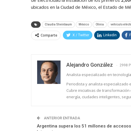
de Electricidad la instalación de los primeros
2,00
ubicados en la Ciudad de México, el Estado de Mé
Claudia Sheinbaum
México
Olinia
vehículo eléct
Comparte
X / Twitter
Linkedin
Alejandro González
2998 P
Analista especializado en tecnología
Periodista y analista especializado
Cubre iniciativas de transformación d
energía, ciudades inteligentes, segu
ANTERIOR ENTRADA
Argentina supera los 51 millones de accesos