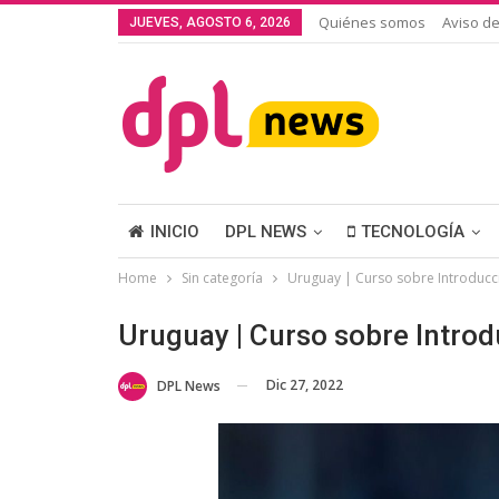
Quiénes somos
Aviso de
JUEVES, AGOSTO 6, 2026
INICIO
DPL NEWS
TECNOLOGÍA
Home
Sin categoría
Uruguay | Curso sobre Introducci
Uruguay | Curso sobre Introd
Dic 27, 2022
DPL News