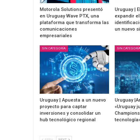
Motorola Solutions presentó
Uruguay | E
en Uruguay Wave PTX, una
expandir el
plataforma que transforma las
identificac
comunicaciones
un nuevo s
empresariales
SIN CATEGORÍA
SIN CATEGORÍ
Uruguay | Apuesta a un nuevo
Uruguay |A
proyecto para captar
«Uruguay j
inversiones y consolidar un
Champions 
hub tecnológico regional
tecnología
PREV
NEXT