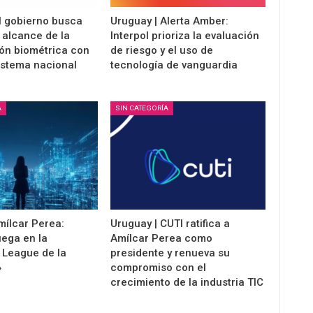
l gobierno busca
Uruguay | Alerta Amber:
 alcance de la
Interpol prioriza la evaluación
ión biométrica con
de riesgo y el uso de
istema nacional
tecnología de vanguardia
A
SIN CATEGORÍA
mílcar Perea:
Uruguay | CUTI ratifica a
uega en la
Amílcar Perea como
League de la
presidente y renueva su
»
compromiso con el
crecimiento de la industria TIC