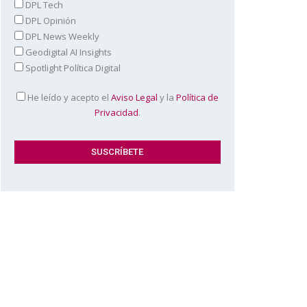
DPL Tech
DPL Opinión
DPL News Weekly
Geodigital AI Insights
Spotlight Política Digital
He leído y acepto el
Aviso Legal
y la
Política de
Privacidad
.