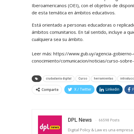
Iberoamericanos (OEI), con el objetivo de disponib
de esta temática en ámbitos educativos.
Está orientado a personas educadoras o replicado
ámbitos comunitarios. En tal sentido, incluye a q
cualquiera sea su ámbito.
Leer más: https://www.gub.uy/agencia-gobierno-
conocimiento/comunicacion/noticias/curso-sobre-i
ciudadanía digital
Curso
herramientas
introducc
Comparte
X / Twitter
Linkedin
DPL News
66598 Posts
Digital Policy & Law es una empresa e