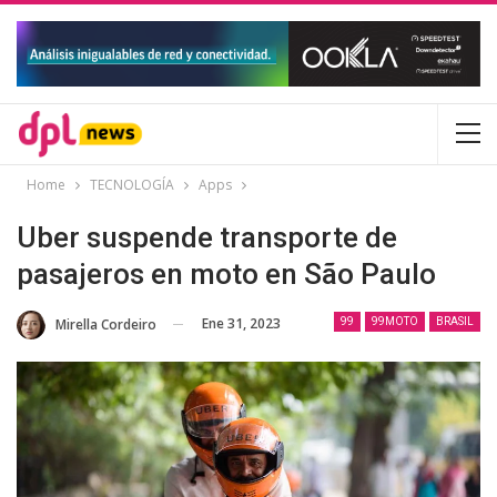
Home
TECNOLOGÍA
Apps
Uber suspende transporte de
pasajeros en moto en São Paulo
Ene 31, 2023
Mirella Cordeiro
99
99MOTO
BRASIL