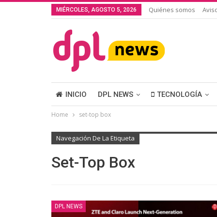
Quiénes somos
Avis
MIÉRCOLES, AGOSTO 5, 2026
INICIO
DPL NEWS
TECNOLOGÍA
Home
set-top box
Navegación De La Etiqueta
Set-Top Box
DPL NEWS