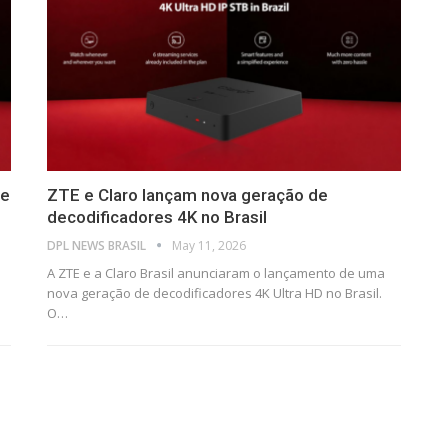
de
ZTE e Claro lançam nova geração de
decodificadores 4K no Brasil
DPL NEWS BRASIL
May 11, 2026
A ZTE e a Claro Brasil anunciaram o lançamento de uma
nova geração de decodificadores 4K Ultra HD no Brasil.
O
…