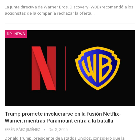
La junta directiva de Warner Bros. Discovery (WBD) recomendó a los
accionistas de la compañía rechazar la oferta
…
DPL NEWS
Trump promete involucrarse en la fusión Netflix-
Warner, mientras Paramount entra a la batalla
EFRÉN PÁEZ JIMÉNEZ
Dic 8, 2025
Donald Trump, presidente de Estados Unidos, consideró que la