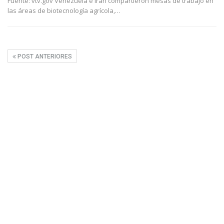
Fuente: vtv.gov Venezuela e Irán compartieron mesas de trabajo en
las áreas de biotecnología agrícola,
…
POST ANTERIORES