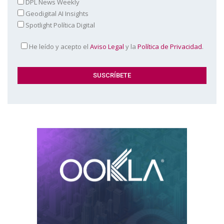
DPL News Weekly
Geodigital AI Insights
Spotlight Política Digital
He leído y acepto el
Aviso Legal
y la
Política de Privacidad
.