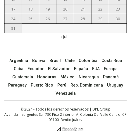
17
18
19
20
21
22
23
24
25
26
27
28
29
30
31
« Jul
Argentina
Bolivia
Brasil
Chile
Colombia
Costa Rica
Cuba
Ecuador
El Salvador
España
EUA
Europa
Guatemala
Honduras
México
Nicaragua
Panamá
Paraguay
Puerto Rico
Perú
Rep. Dominicana
Uruguay
Venezuela
© 2024 - Todos los derechos reservados | DPL Group
Avenida Insurgentes Sur 730 Piso 2 interior A, Colonia Del Valle Centro, CP
03100, Benito Juárez