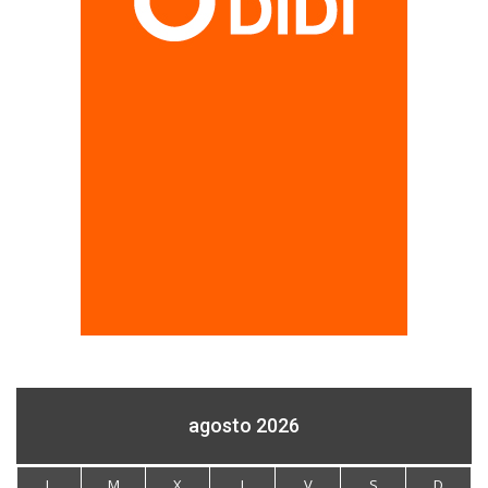
agosto 2026
L
M
X
J
V
S
D