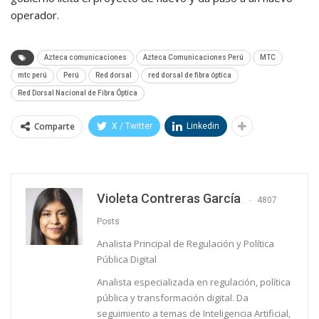
operador.
Azteca comunicaciones
Azteca Comunicaciones Perú
MTC
mtc perú
Perú
Red dorsal
red dorsal de fibra óptica
Red Dorsal Nacional de Fibra Óptica
Comparte
X / Twitter
Linkedin
Violeta Contreras García
4807
Posts
Analista Principal de Regulación y Política
Pública Digital
Analista especializada en regulación, política
pública y transformación digital. Da
seguimiento a temas de Inteligencia Artificial,