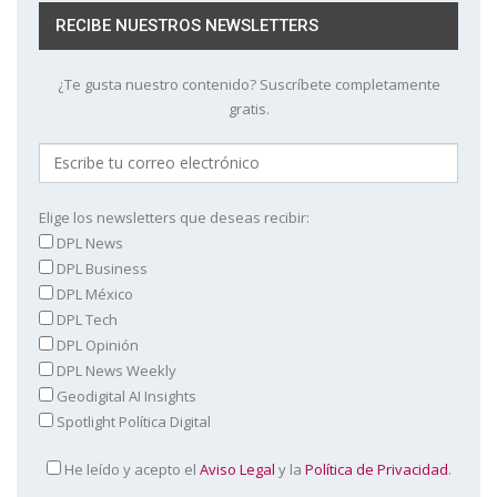
RECIBE NUESTROS NEWSLETTERS
¿Te gusta nuestro contenido? Suscríbete completamente
gratis.
Elige los newsletters que deseas recibir:
DPL News
DPL Business
DPL México
DPL Tech
DPL Opinión
DPL News Weekly
Geodigital AI Insights
Spotlight Política Digital
He leído y acepto el
Aviso Legal
y la
Política de Privacidad
.