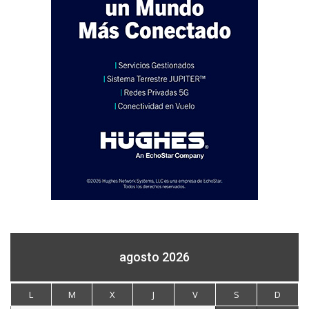
agosto 2026
L
M
X
J
V
S
D